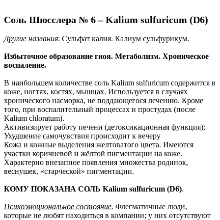
Соль Шюсслера № 6 – Kalium sulfuricum (D6)
Другие названия
: Сульфат калия. Калиум сульфурикум.
Избыточное образование гноя. Метаболизм. Хроническое
воспаление.
В наибольшем количестве соль Kalium sulfuricum содержится в
коже, ногтях, костях, мышцах. Используется в случаях
хронического насморка, не поддающегося лечению. Кроме
того, при воспалительный процессах и простудах (после
Kalium chloratum).
Активизирует работу печени (детоксикационная функция);
Ухудшение самочувствия происходит к вечеру
Кожа и кожные выделения желтоватого цвета. Имеются
участки коричневой и жёлтой пигментации на коже.
Характерно внезапное появления множества родинок,
веснушек, «старческой» пигментации.
КОМУ ПОКАЗАНА СОЛЬ Kalium sulfuricum (D6)
.
Психоэмоциональное состояние.
Флегматичные люди,
которые не любят находиться в компании; у них отсутствуют