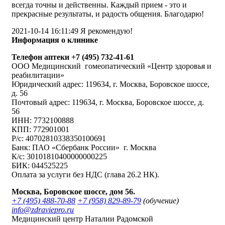
всегда точны и действенны. Каждый прием - это и
прекрасные результаты, и радость общения. Благодарю!
2021-10-14 16:11:49
Я рекомендую!
Информация о клинике
Телефон аптеки +7 (495) 732-41-61
ООО Медицинский гомеопатический «Центр здоровья и
реабилитации»
Юридический адрес: 119634, г. Москва, Боровское шоссе,
д. 56
Почтовый адрес: 119634, г. Москва, Боровское шоссе, д.
56
ИНН: 7732100888
КПП: 772901001
Р/с: 40702810338350100691
Банк: ПАО «Сбербанк России» г. Москва
К/с: 30101810400000000225
БИК: 044525225
Оплата за услуги без НДС (глава 26.2 НК).
Москва, Боровское шоссе, дом 56.
+7 (495) 488-70-88
+7 (958) 829-89-79
(обучение)
info@zdraviepro.ru
Медицинский центр Наталии Радомской