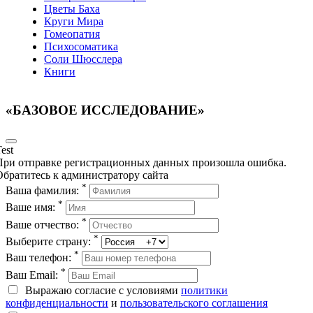
Цветы Баха
Круги Мира
Гомеопатия
Психосоматика
Соли Шюсслера
Книги
«БАЗОВОЕ ИССЛЕДОВАНИЕ»
est
При отправке регистрационных данных произошла ошибка.
Обратитесь к администратору сайта
*
Ваша фамилия:
*
Ваше имя:
*
Ваше отчество:
*
Выберите страну:
*
Ваш телефон:
*
Ваш Email:
Выражаю согласие с условиями
политики
конфиденциальности
и
пользовательского соглашения